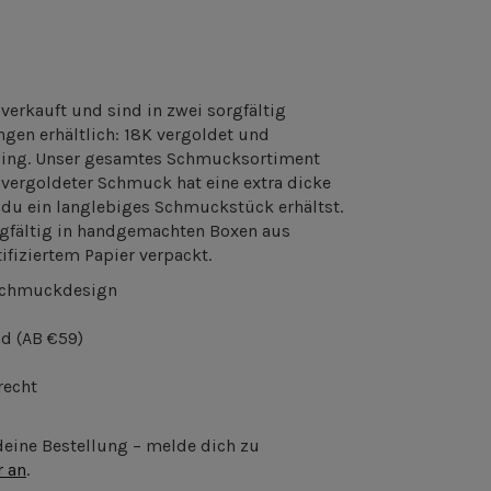
verkauft und sind in zwei sorgfältig
gen erhältlich: 18K vergoldet und
sing. Unser gesamtes Schmucksortiment
r vergoldeter Schmuck hat eine extra dicke
 du ein langlebiges Schmuckstück erhältst.
gfältig in handgemachten Boxen aus
ifiziertem Papier verpackt.
Schmuckdesign
nd
(AB €59)
recht
 deine Bestellung – melde dich zu
r an
.