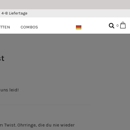
4-8 Liefertage
0
ETTEN
COMBOS
st
 uns leid!
Twist. Ohrringe, die du nie wieder