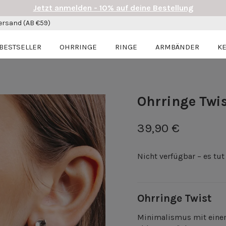
Jetzt anmelden - 10% auf deine Bestellung
ersand (AB €59)
BESTSELLER
OHRRINGE
RINGE
ARMBÄNDER
K
Ohrringe Twi
39,90 €
Nicht verfügbar – es tut
Ohrringe Twist
Minimalismus mit einem 