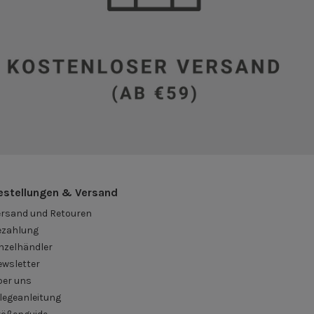
estellungen & Versand
ersand und Retouren
ezahlung
nzelhändler
ewsletter
ber uns
legeanleitung