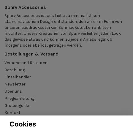
Sparv Accessories
Sparv Accessories ist aus Liebe zu minimalistisch
skandinavischem Design entstanden, den wir dir in Form von
unseren ausdrucksstarken Schmuckstücken anbieten
möchten. Unsere Kreationen von Sparv verleihen jedem Look
das gewisse Etwas und können zu jedem Anlass, egal ob
morgens oder abends, getragen werden.
Bestellungen & Versand
Versand und Retouren
Bezahlung
Einzelhändler
Newsletter
Über uns
Pflegeanleitung
Größenguide
Kontakt
AGB
Cookies
B2B reseller login