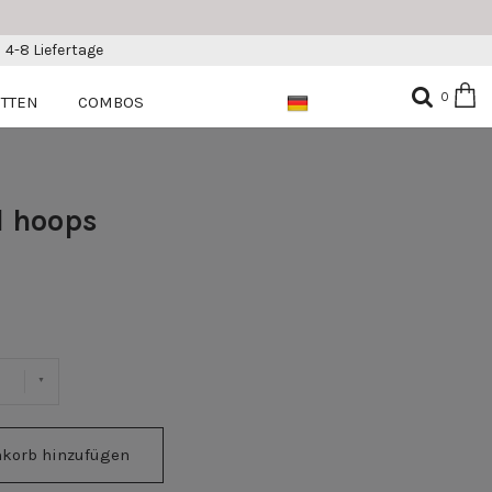
4-8 Liefertage
0
ETTEN
COMBOS
l hoops
korb hinzufügen