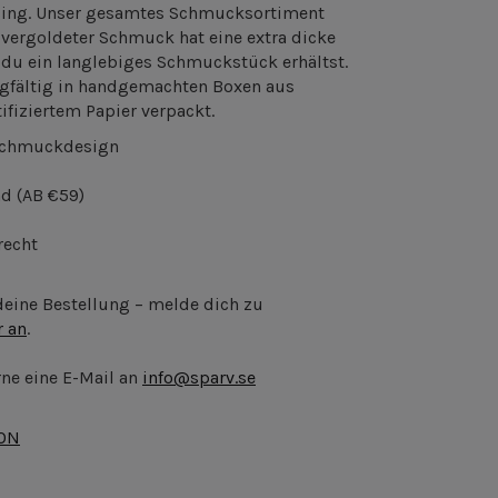
sing. Unser gesamtes Schmucksortiment
r vergoldeter Schmuck hat eine extra dicke
 du ein langlebiges Schmuckstück erhältst.
gfältig in handgemachten Boxen aus
ifiziertem Papier verpackt.
Schmuckdesign
nd
(AB €59)
recht
 deine Bestellung – melde dich zu
r an
.
ne eine E-Mail an
info@sparv.se
ION