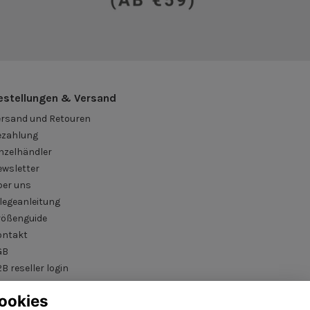
estellungen & Versand
ersand und Retouren
ezahlung
nzelhändler
ewsletter
ber uns
legeanleitung
rößenguide
ontakt
GB
B reseller login
ookies