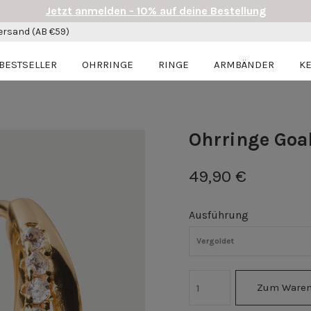
Jetzt anmelden - 10% auf deine Bestellung
ersand (AB €59)
BESTSELLER
OHRRINGE
RINGE
ARMBÄNDER
K
Ohrringe Goa
49,90 €
Ausführung
Vergoldet
Zum Waren