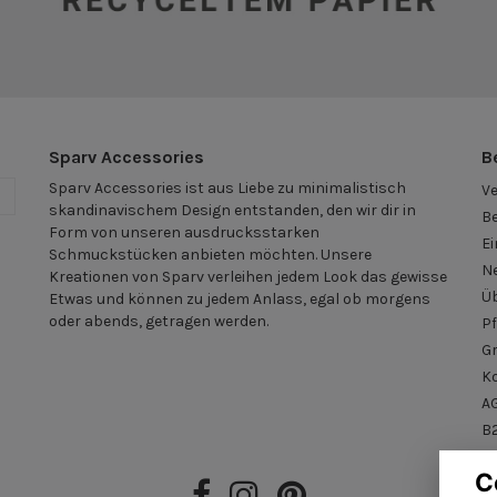
Sparv Accessories
B
Sparv Accessories ist aus Liebe zu minimalistisch
V
n
skandinavischem Design entstanden, den wir dir in
B
Form von unseren ausdrucksstarken
Ei
Schmuckstücken anbieten möchten. Unsere
N
Kreationen von Sparv verleihen jedem Look das gewisse
Ü
Etwas und können zu jedem Anlass, egal ob morgens
oder abends, getragen werden.
Pf
G
K
A
B2
C