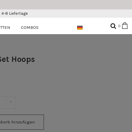
4-8 Liefertage
0
ETTEN
COMBOS
Set Hoops
korb hinzufügen