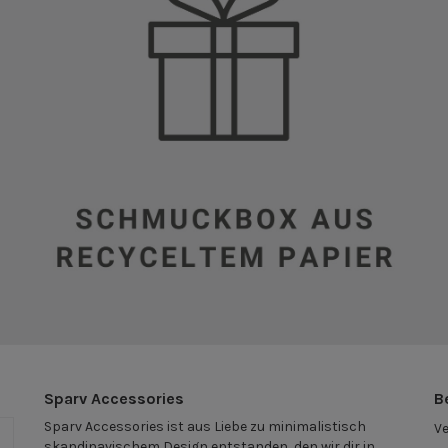
Sparv Accessories
B
Sparv Accessories ist aus Liebe zu minimalistisch
V
n
skandinavischem Design entstanden, den wir dir in