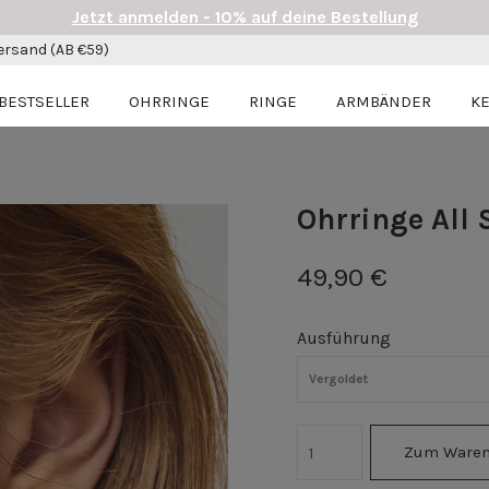
Jetzt anmelden - 10% auf deine Bestellung
ersand (AB €59)
BESTSELLER
OHRRINGE
RINGE
ARMBÄNDER
K
Ohrringe All 
49,90 €
Ausführung
Vergoldet
Zum Waren