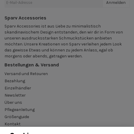
Anmelden
Sparv Accessories
Sparv Accessories ist aus Liebe zu minimalistisch
skandinavischem Design entstanden, den wir dir in Form von
unseren ausdrucksstarken Schmuckstücken anbieten
möchten. Unsere Kreationen von Sparv verleihen jedem Look
das gewisse Etwas und können zu jedem Anlass, egal ob
morgens oder abends, getragen werden.
Bestellungen & Versand
Versand und Retouren
Bezahlung
Einzelhändler
Newsletter
Über uns
Pflegeanleitung
Größenguide
Kontakt
AGB