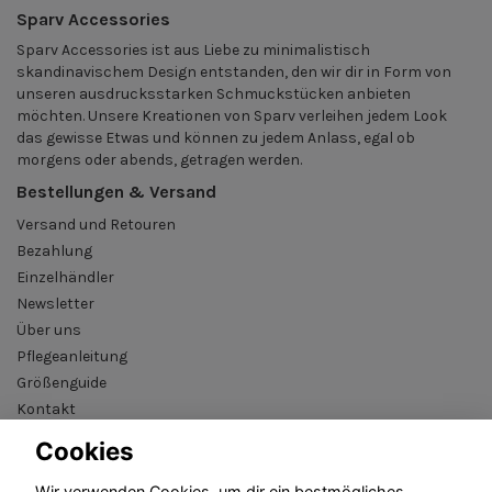
Sparv Accessories
Sparv Accessories ist aus Liebe zu minimalistisch
skandinavischem Design entstanden, den wir dir in Form von
unseren ausdrucksstarken Schmuckstücken anbieten
möchten. Unsere Kreationen von Sparv verleihen jedem Look
das gewisse Etwas und können zu jedem Anlass, egal ob
morgens oder abends, getragen werden.
Bestellungen & Versand
Versand und Retouren
Bezahlung
Einzelhändler
Newsletter
Über uns
Pflegeanleitung
Größenguide
Kontakt
AGB
Cookies
B2B reseller login
Wir verwenden Cookies, um dir ein bestmögliches